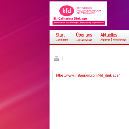
Start
Über uns
Aktuelles
...und mehr
...gut zu wissen
Aktionen & Mitteilungen
https://www.instagram.com/kfd_dinklage/