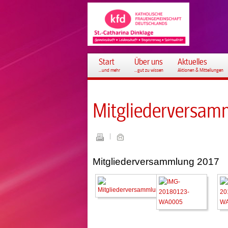
Start
Über uns
Aktuelles
...und mehr
...gut zu wissen
Aktionen & Mitteilungen
Mitgliederversam
Mitgliederversammlung 2017