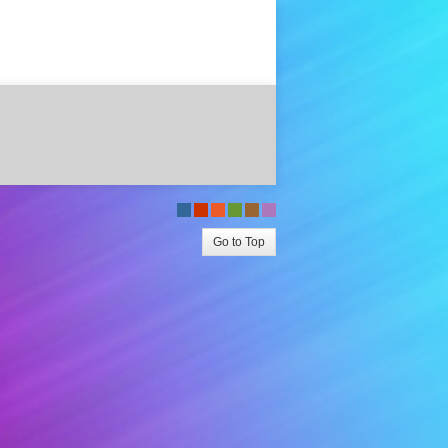
-
-
-
-
-
-
Go to Top