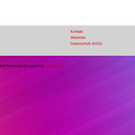
Kontakt
Weblinks
Datenschutz (KDG)
ights Reserved.
Designed by
joomla2you