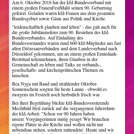
Am 6. Oktober 2018 hat der kfd-Bundesverband mit
einem großen FrauenFestMahl
seinen 90. Geburtstag
gefeiert. Geladen waren kfd-Frauen aus dem gesamten
Bundesgebiet sowie Gäste aus Politik und Kirche.
"leiden­schaftlich glauben und leben" - das galt auch für
die große
Jubiläumsfeier zum 90. Bestehen des kfd-
Bundesverbandes. Auf Einladung des
Bundesvorstandes waren rund 600 kfd-Mitglieder aus fast
allen Diözesanverbänden
und dem Landesverband nach
Düsseldorf gekommen, um an einem großen Erntedank-
Brotritual teilzunehmen, ihren Glauben in der
Gemeinschaft zu leben und Talks
zu verbands-,
gesellschafts- und kirchenpolitischen Themen zu
lauschen.
Bea Nyga mit Band und strahlender Oktober-
Sonnenschein sorgten für beste Laune
- obwohl es
morgens im Festzelt noch herbstlich frisch war.
Bei ihrer Begrüßung blickte kfd-Bundesvorsitzende
Mechthild Heil zurück auf die
vergangenen Jahrzehnte
der kfd-Arbeit: "Schon vor 90 Jahren haben
unsere
Vorgängerinnen mutig gesagt 'Wir brauchen
eigene Plätze in der Kirche und wollen
nicht nur
nebendran stehen, sondern mittendrin'. Heute sind wir