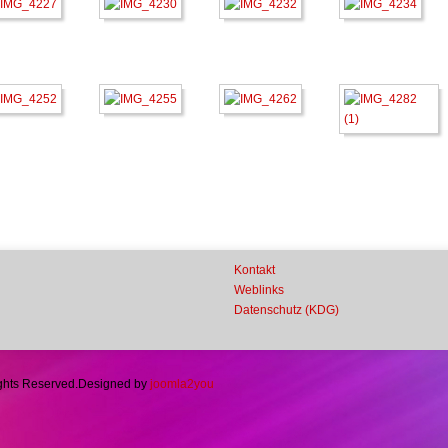
Kontakt
Weblinks
Datenschutz (KDG)
ights Reserved.
Designed by
joomla2you