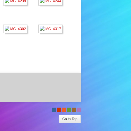
-
-
-
-
-
-
Go to Top