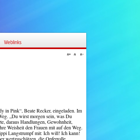
Weblinks
y in Pink“, Beate Recker, eingeladen. Im
 Weg. „Du wirst morgen sein, was Du
rte, daraus Handlungen, Gewohnheit,
 ihre Weisheit den Frauen mit auf den Weg.
ippi Langstrumpf mit: Ich will! Ich kann!
lber wertzuschätzen, die Opferrolle