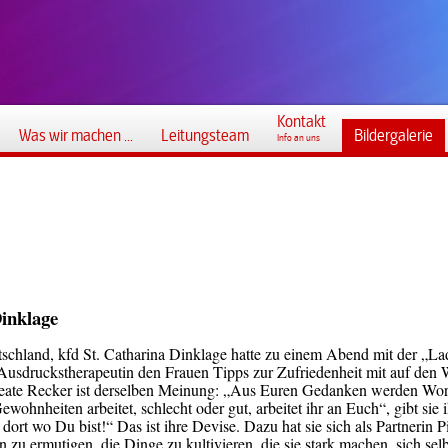
Kontakt
Was wir machen ...
Leitungsteam
Bildergalerie
Info an uns
Dinklage
chland, kfd St. Catharina Dinklage hatte zu einem Abend mit der „Lad
usdruckstherapeutin den Frauen Tipps zur Zufriedenheit mit auf den
. Beate Recker ist derselben Meinung: „Aus Euren Gedanken werden Wo
wohnheiten arbeitet, schlecht oder gut, arbeitet ihr an Euch“, gibt sie
ort wo Du bist!“ Das ist ihre Devise. Dazu hat sie sich als Partnerin P
uen zu ermutigen, die Dinge zu kultivieren, die sie stark machen, sich se