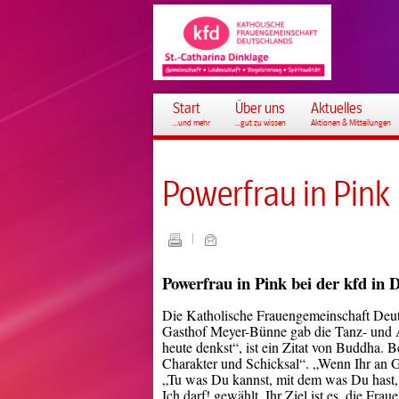
Start
Über uns
Aktuelles
...und mehr
...gut zu wissen
Aktionen & Mitteilungen
Powerfrau in Pink
Powerfrau in Pink bei der kfd in 
Die Katholische Frauengemeinschaft Deuts
Gasthof Meyer-Bünne gab die Tanz- und A
heute denkst“, ist ein Zitat von Buddha
Charakter und Schicksal“. „Wenn Ihr an Ge
„Tu was Du kannst, mit dem was Du hast, d
Ich darf! gewählt. Ihr Ziel ist es, die Fra