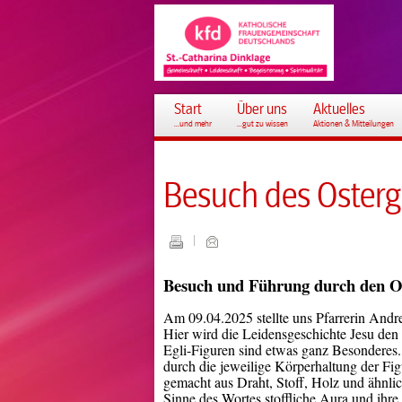
Start
Über uns
Aktuelles
...und mehr
...gut zu wissen
Aktionen & Mitteilungen
Besuch des Osterg
Besuch und Führung durch den O
Am 09.04.2025 stellte uns Pfarrerin Andr
Hier wird die Leidensgeschichte Jesu de
Egli-Figuren sind etwas ganz Besonderes. 
durch die jeweilige Körperhaltung der Figu
gemacht aus Draht, Stoff, Holz und ähnlich
Sinne des Wortes stoffliche Aura und ihr