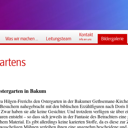
Kontakt
Was wir machen ...
Leitungsteam
Bildergalerie
Info an uns
artens
stergarten in Bakum
ea Hilgen-Frerichs den Ostergarten in der Bakumer Gethsemane-Kirche
n Besuchern nahegebracht
mit den biblischen Erzählfiguren nach Doris E
Zwar haben sie alle keine Gesichter. Und trotzdem verfügen sie über e
ren entsteht – so dass sich jeweils in der Fantasie des Betrachters eine
em Material. Es gibt allerdings keine karierten Stoffe, da es diese zur 
e wuscheligen Mähnen verleihen ihnen eine angenehm bescheidene und 